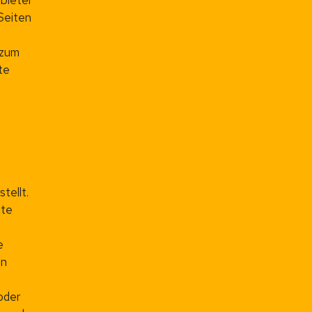
nbieter
 Seiten
 zum
te
e
tellt.
lte
e
en
oder