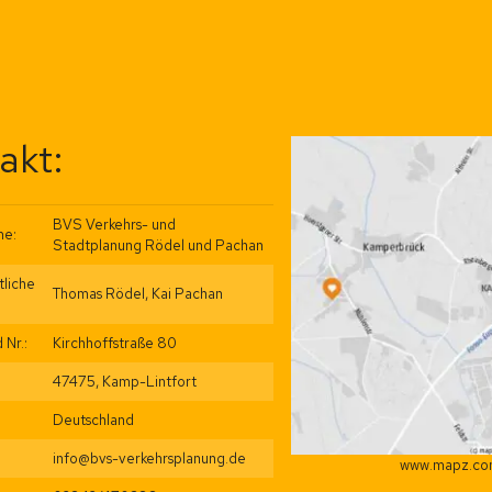
akt:
BVS Verkehrs- und
me:
Stadtplanung Rödel und Pachan
tliche
Thomas Rödel, Kai Pachan
 Nr.:
Kirchhoffstraße 80
47475, Kamp-Lintfort
Deutschland
info@bvs-verkehrsplanung.de
www.mapz.c