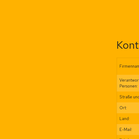
Kont
Firmenna
Verantwor
Personen:
Straße und
Ort:
Land:
E-Mail: