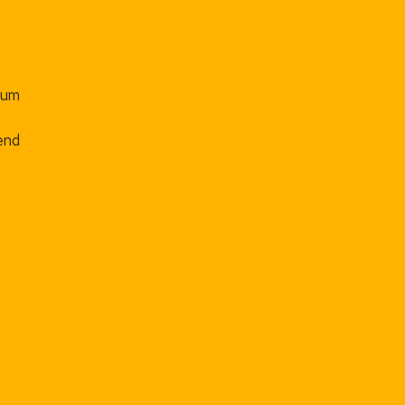
 um
end