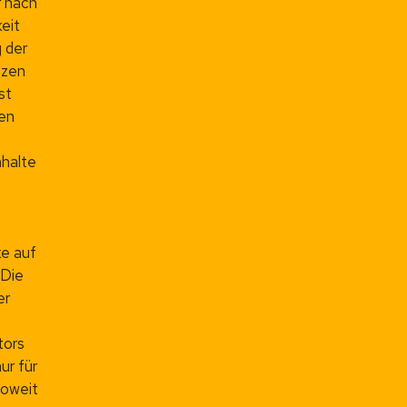
r nach
eit
 der
tzen
st
ten
nhalte
ke auf
 Die
er
tors
ur für
Soweit